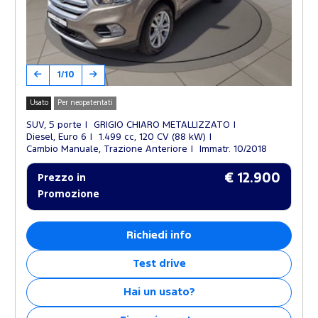
1/10
Usato
Per neopatentati
SUV, 5 porte
GRIGIO CHIARO METALLIZZATO
Diesel, Euro 6
1.499 cc, 120 CV (88 kW)
Cambio Manuale, Trazione Anteriore
Immatr. 10/2018
€ 12.900
Prezzo in
Promozione
Richiedi info
Test drive
Hai un usato?