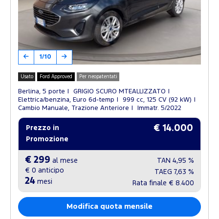
1/10
Usato
Ford Approved
Per neopatentati
Berlina, 5 porte
GRIGIO SCURO MTEALLIZZATO
Elettrica/benzina, Euro 6d-temp
999 cc, 125 CV (92 kW)
Cambio Manuale, Trazione Anteriore
Immatr. 5/2022
€ 14.000
Prezzo in
Promozione
€ 299
al mese
TAN
4,95 %
€ 0
anticipo
TAEG
7,63 %
24
mesi
Rata finale
€ 8.400
Modifica quota mensile