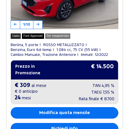
1/10
Usato
Ford Approved
Per neopatentati
Berlina, 5 porte
ROSSO METALLIZZATO
Benzina, Euro 6d-temp
1.084 cc, 75 CV (55 kW)
Cambio Manuale, Trazione Anteriore
Immatr. 12/2022
€ 14.500
Prezzo in
Promozione
€ 309
al mese
TAN
4,95 %
€ 0
anticipo
TAEG
7,55 %
24
mesi
Rata finale
€ 8.700
Modifica quota mensile
Richiedi info