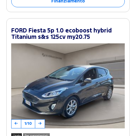
Finanziamento
FORD Fiesta 5p 1.0 ecoboost hybrid
Titanium s&s 125cv my20.75
1/10
Usato
Per neopatentati