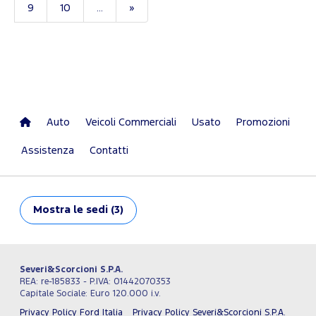
9
10
...
»
Auto
Veicoli Commerciali
Usato
Promozioni
Assistenza
Contatti
Mostra
le sedi (3)
Severi&Scorcioni S.P.A.
REA: re-185833 - P.IVA: 01442070353
Capitale Sociale: Euro 120.000 i.v.
Privacy Policy Ford Italia
Privacy Policy Severi&Scorcioni S.P.A.