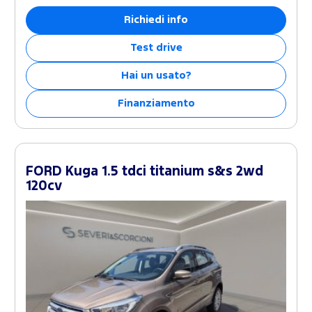
Richiedi info
Test drive
Hai un usato?
Finanziamento
FORD Kuga 1.5 tdci titanium s&s 2wd
120cv