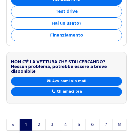
Test drive
Hai un usato?
Finanziamento
NON C'È LA VETTURA CHE STAI CERCANDO?
Nessun problema, potrebbe essere a breve
disponibile
Avvisami via mail
Chiamaci ora
«
1
2
3
4
5
6
7
8