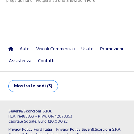
prega quindi di rivolgersi ad uno Showroom Ford.
Auto
Veicoli Commerciali
Usato
Promozioni
Assistenza
Contatti
Mostra
le sedi (3)
Severi&Scorcioni S.P.A.
REA: re-185833 - P.IVA: 01442070353
Capitale Sociale: Euro 120.000 i.v.
Privacy Policy Ford Italia
Privacy Policy Severi&Scorcioni S.P.A.