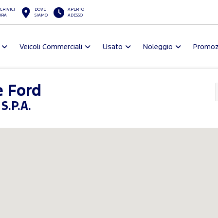
CRIVICI
DOVE
APERTO
ORA
SIAMO
ADESSO
Veicoli Commerciali
Usato
Noleggio
Promoz
e Ford
S.P.A.