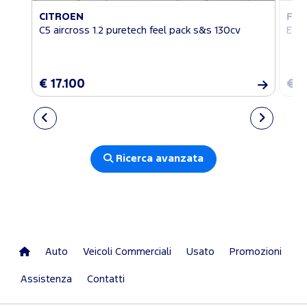
CITROEN
FO
C5 aircross 1.2 puretech feel pack s&s 130cv
EcoS
€ 17.100
€ 1
Ricerca avanzata
Auto
Veicoli Commerciali
Usato
Promozioni
Assistenza
Contatti