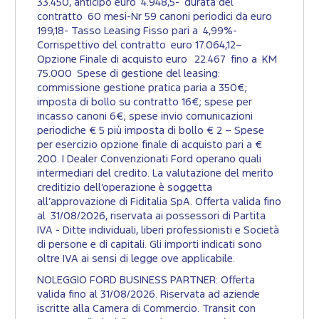
33.450, anticipo euro 4.948,5- durata del
contratto 60 mesi-Nr 59 canoni periodici da euro
199,18- Tasso Leasing Fisso pari a 4,99%-
Corrispettivo del contratto euro 17.064,12–
Opzione Finale di acquisto euro 22.467 fino a KM
75.000 Spese di gestione del leasing:
commissione gestione pratica paria a 350€;
imposta di bollo su contratto 16€; spese per
incasso canoni 6€; spese invio comunicazioni
periodiche € 5 più imposta di bollo € 2 – Spese
per esercizio opzione finale di acquisto pari a €
200. I Dealer Convenzionati Ford operano quali
intermediari del credito. La valutazione del merito
creditizio dell’operazione è soggetta
all’approvazione di Fiditalia SpA. Offerta valida fino
al 31/08/2026, riservata ai possessori di Partita
IVA - Ditte individuali, liberi professionisti e Società
di persone e di capitali. Gli importi indicati sono
oltre IVA ai sensi di legge ove applicabile.
NOLEGGIO FORD BUSINESS PARTNER: Offerta
valida fino al 31/08/2026. Riservata ad aziende
iscritte alla Camera di Commercio. Transit con