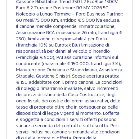
Cassone Ribaltabile Trend 350 L2 EcoBlue 130CV
Euro 6.2 Trazione Posteriore RG MY 2026.50
Noleggio a Lungo Termine – Ford Business Partner:
60 mesi/75.000 Km, anticipo € 5.000 iva esclusa.
Il canone mensile comprende: Immatricolazione,
Assicurazione RCA (massimale 26 mln, franchigia €
250), limitazione di responsabilità per Furto
(franchigia 10% su Eurotax Blu) limitazione di
responsabilità per danni al veicolo o incendio
(Franchigia € 500), PAI assicurazione infortuni sul
conducente (massimale € 150.000, franchigia 3%),
Manutenzione Ordinaria e Straordinaria, Assistenza
Stradale, Gestione Sinistri. Spese apertura pratica
€ 150 addebitate con il primo canone. Le condizioni
di noleggio rimarranno invariate, salvo incrementi
dei prezzi di listino della Casa Costruttrice, degli
oneri fiscali, dei costi e dei premi assicurativi, delle
tasse di proprietà oltre che in conseguenza delle
disposizioni di legge vigenti al momento. L’offerta
è soggetta a condizioni. I servizi offerti possono
variare a seconda del contratto sottoscritto. Per i
servizi inclusi nel canone si rimanda alle condizioni
di cui alla lettera di offerta. Prima della